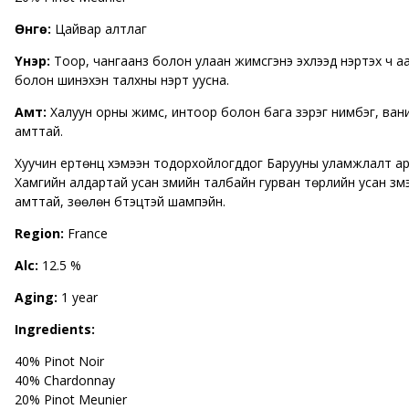
Өнгө:
Цайвар алтлаг
Үнэр:
Тоор, чангаанз болон улаан жимсгэнэ эхлээд үнэртэх ч а
болон шинэхэн талхны үнэрт уусна.
Амт:
Халуун орны жимс, интоор болон бага зэрэг нимбэг, ван
амттай.
Хуучин ертөнц хэмээн тодорхойлогддог Барууны уламжлалт ар
Хамгийн алдартай усан үзмийн талбайн гурван төрлийн усан үз
амттай, зөөлөн бүтэцтэй шампэйн.
Region:
France
Alc:
12.5 %
Aging:
1 year
Ingredients:
40% Pinot Noir
40% Chardonnay
20% Pinot Meunier