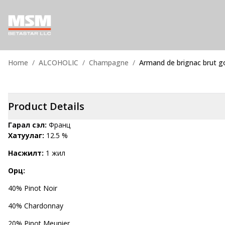
Home
ALCOHOLIC
Champagne
Armand de brignac brut go
Product Details
Гарал үүсэл:
Франц
Хатуулаг:
12.5 %
Насжилт:
1 жил
Орц:
40% Pinot Noir
40% Chardonnay
20% Pinot Meunier