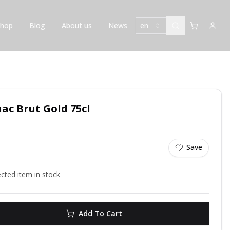
Shop
Blog
About us
News
en
ac Brut Gold 75cl
Save
ected item in stock
Add To Cart