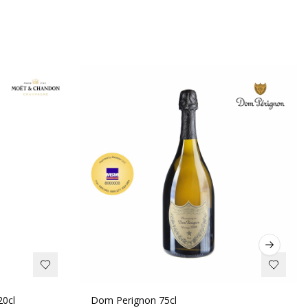
Next sli
20cl
Dom Perignon 75cl