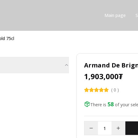
Main page
ld 75cl
Armand De Brign
1,903,000
₮
(
0
)
58
There is
of your sel