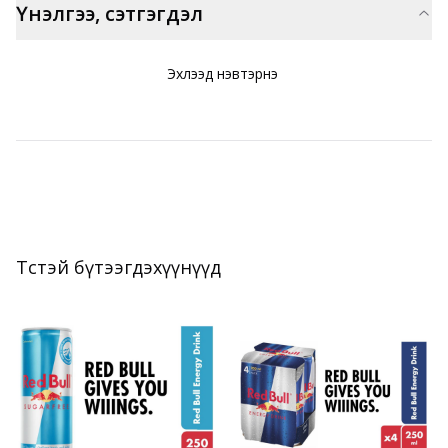
Үнэлгээ, сэтгэгдэл
Эхлээд нэвтэрнэ үү
Төстэй бүтээгдэхүүнүүд