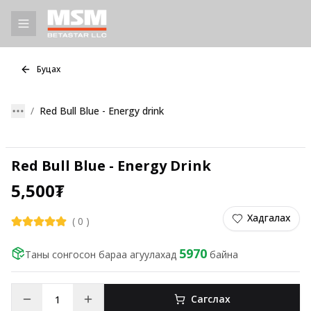
Буцах
Red Bull Blue - Energy drink
Red Bull Blue - Energy Drink
5,500
₮
Хадгалах
(
0
)
5970
Таны сонгосон бараа агуулахад
байна
Сагслах