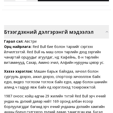
Бүтээгдэхүүний дэлгэрэнгүй мэдээлэл
Гарал үүсэл:
Австри
Орц найрлага:
Red Bull бие болон тархийг сэргээх
үйлчилгээтэй. Red Bull нь маш олон төрлийн дээд зэргийн
чанартай орцуудыг агуулдаг, үүнд: Кафейнь, B-н төрлийн
витаминууд, Сахар, Амино хүчил, Алфийн нурууны цэвэр ус.
Хэзээ хэрэглэх:
Машин барьж байхдаа, хичээл болон
сургууль дээрээ, ажил дээрээ, спортоор хичээллэж байх
үедээ, видео тоглоом тоглож байх үедээ, өдөр болон шөнийн
алинд ч гадуур явж байх үед хэрэглэхэд тохиромжтой.
1987 оноос хойш өдгөө 29 жилийн түүхтэй Red Bull эрч хүчний
ундаа нь дэлхий даяар нийт 169 оронд албан ёсоор
борлуулагддаг бөгөөд эрч хүчний ундааны дэлхийн хамгийн
анхны бренд гэдгээрээ дэлхий даяар танигдсан юм. Бусад