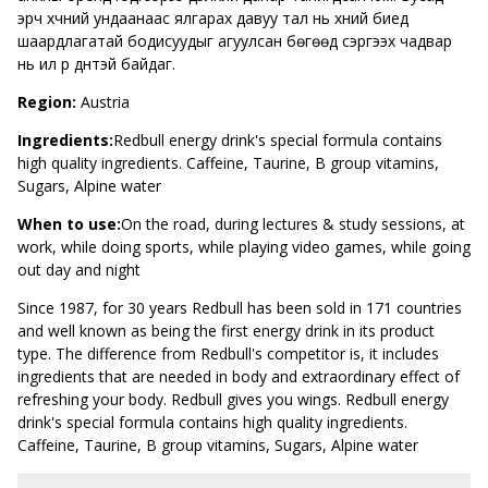
эрч хүчний ундаанаас ялгарах давуу тал нь хүний биед
шаардлагатай бодисуудыг агуулсан бөгөөд сэргээх чадвар
нь илүү үр дүнтэй байдаг.
Region:
Austria
Ingredients:
Redbull energy drink's special formula contains
high quality ingredients. Caffeine, Taurine, B group vitamins,
Sugars, Alpine water
When to use:
On the road, during lectures & study sessions, at
work, while doing sports, while playing video games, while going
out day and night
Since 1987, for 30 years Redbull has been sold in 171 countries
and well known as being the first energy drink in its product
type. The difference from Redbull's competitor is, it includes
ingredients that are needed in body and extraordinary effect of
refreshing your body. Redbull gives you wings. Redbull energy
drink's special formula contains high quality ingredients.
Caffeine, Taurine, B group vitamins, Sugars, Alpine water