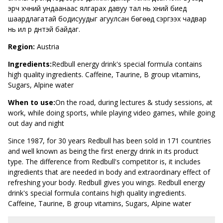
эрч хүчний ундаанаас ялгарах давуу тал нь хүний биед
шаардлагатай бодисуудыг агуулсан бөгөөд сэргээх чадвар
нь илүү үр дүнтэй байдаг.
Region:
Austria
Ingredients:
Redbull energy drink's special formula contains
high quality ingredients. Caffeine, Taurine, B group vitamins,
Sugars, Alpine water
When to use:
On the road, during lectures & study sessions, at
work, while doing sports, while playing video games, while going
out day and night
Since 1987, for 30 years Redbull has been sold in 171 countries
and well known as being the first energy drink in its product
type. The difference from Redbull's competitor is, it includes
ingredients that are needed in body and extraordinary effect of
refreshing your body. Redbull gives you wings. Redbull energy
drink's special formula contains high quality ingredients.
Caffeine, Taurine, B group vitamins, Sugars, Alpine water