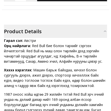
Product Details
Гарал үүсэл:
Австри
Орц найрлага:
Red Bull бие болон тархийг сэргээх
үйлчилгээтэй. Red Bull нь маш олон төрлийн дээд зэргийн
чанартай орцуудыг агуулдаг, үүнд: Кафейнь, B-н төрлийн
витаминууд, Сахар, Амино хүчил, Алфийн нурууны цэвэр ус.
Хэзээ хэрэглэх:
Машин барьж байхдаа, хичээл болон
сургууль дээрээ, ажил дээрээ, спортоор хичээллэж байх
үедээ, видео тоглоом тоглож байх үедээ, өдөр болон шөнийн
алинд ч гадуур явж байх үед хэрэглэхэд тохиромжтой.
1987 оноос хойш өдгөө 29 жилийн түүхтэй Red Bull эрч хүчний
ундаа нь дэлхий даяар нийт 169 оронд албан ёсоор
борлуулагддаг бөгөөд эрч хүчний ундааны дэлхийн хамгийн
анхны бренд гэдгээрээ дэлхий даяар танигдсан юм. Бусад