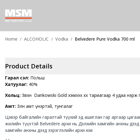
Home
ALCOHOLIC
Vodka
Belvedere Pure Vodka 700 ml
Product Details
Гарал үүсэл:
Польш
Хатуулаг:
40%
Хольц:
Зөвхөн Dankowski Gold хэмээх хөх тариагаар 4 удаа нэрж 
Aмт:
Зөөлөн амт үнэртэй, тунгалаг
Цэвэр байгалийн гаралтай түүхий эд ашиглан гар аргаар цагаа
жилийн түүхтэй Belvedere архи нь Дэлхийн хамгийн анхны дээд
хамгийн анхны дээд зэрэглэлийн архи юм