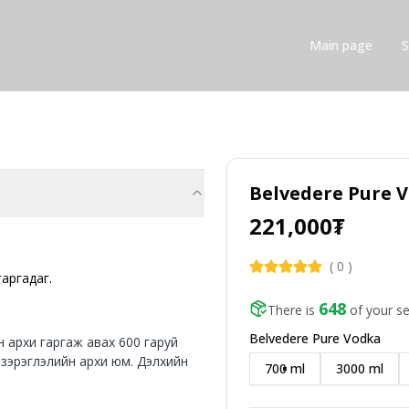
Main page
Belvedere Pure V
221,000
₮
(
0
)
гаргадаг.
648
There is
of your se
Belvedere Pure Vodka
н архи гаргаж авах 600 гаруй
 зэрэглэлийн архи юм. Дэлхийн
700 ml
3000 ml