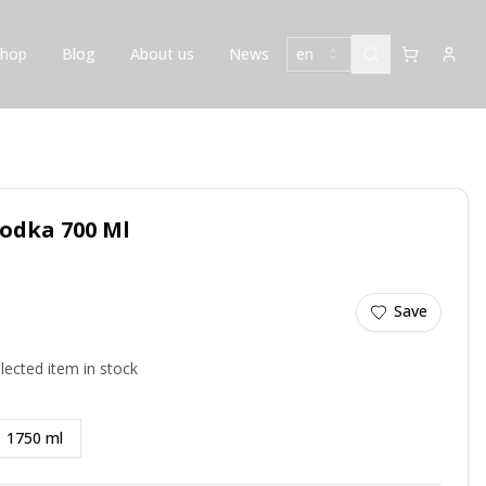
Shop
Blog
About us
News
en
odka 700 Ml
Save
lected item in stock
1750 ml