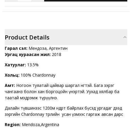
Product Details
Гарал үүсэл:
Мендоза, Аргентин
Ургац хураасан жил:
2018
Хатуулаг:
13.5%
Хольц:
100% Chardonnay
Амт:
Ногоон туяатай цайвар шаргал өнгөтэй. Бага зэрэг
чангаанз болон хан боргоцойн үнэртэй. Уухад хялбар ба
таатай мэдрэмж түрүүлнэ.
Далайн түвшинээс 1200м өндөрт байрлах бүсэд ургадаг дээд
зэргийн Chardonnay төрлийн усан үзмээс гаргаж авсан дарс
Region:
Mendoza,Argentina